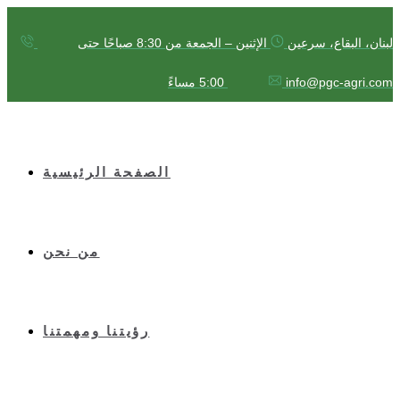
لبنان، البقاع، سرعين
الإثنين – الجمعة من 8:30 صباحًا حتى
info@pgc-agri.com
5:00 مساءً
الصفحة الرئيسية
من نحن
رؤيتنا ومهمتنا