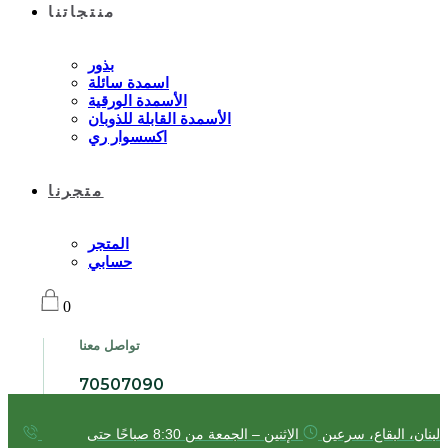
منتجاتنا
بذور
اسمدة سائلة
الأسمدة الورقية
الأسمدة القابلة للذوبان
اكسسوار ري
متجرنا
المتجر
حسابي
0
تواصل معنا
70507090
لبنان، البقاع، سرعين
الإثنين – الجمعة من 8:30 صباحًا حتى