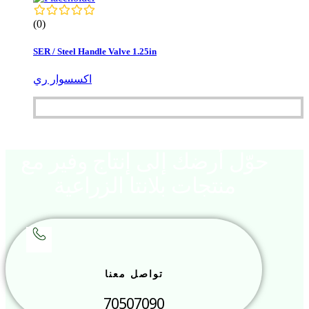
(0)
SER / Steel Handle Valve 1.25in
اكسسوار ري
حوّل أرضك إلى إنتاج وفير مع
منتجات بلانتا الزراعية
تواصل معنا
70507090