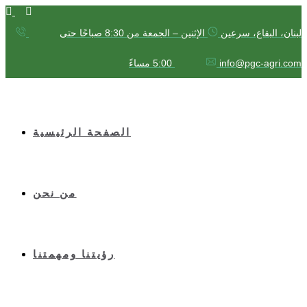
لبنان، البقاع، سرعين
الإثنين – الجمعة من 8:30 صباحًا حتى
info@pgc-agri.com
5:00 مساءً
الصفحة الرئيسية
من نحن
رؤيتنا ومهمتنا