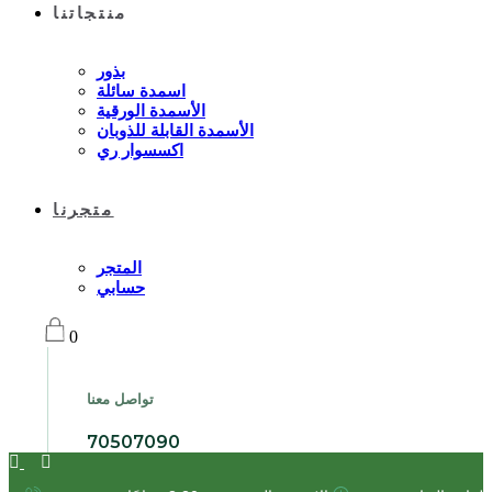
منتجاتنا
بذور
اسمدة سائلة
الأسمدة الورقية
الأسمدة القابلة للذوبان
اكسسوار ري
متجرنا
المتجر
حسابي
0
تواصل معنا
70507090