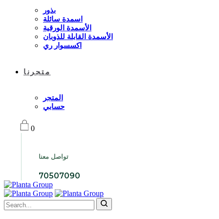
بذور
اسمدة سائلة
الأسمدة الورقية
الأسمدة القابلة للذوبان
اكسسوار ري
متجرنا
المتجر
حسابي
0
تواصل معنا
70507090