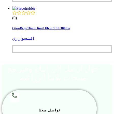
(0)
GiwaDrip 16mm 6mil 10cm 1.3L 3000m
اكسسوار ري
حوّل أرضك إلى إنتاج وفير مع
منتجات بلانتا الزراعية
تواصل معنا