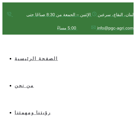
لبنان، البقاع، سرعين
الإثنين – الجمعة من 8:30 صباحًا حتى
info@pgc-agri.com
5:00 مساءً
الصفحة الرئيسية
من نحن
رؤيتنا ومهمتنا