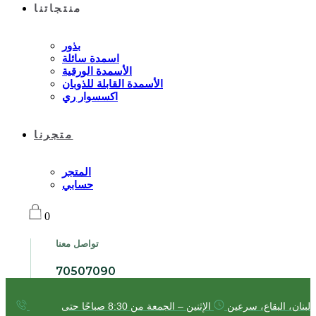
منتجاتنا
بذور
اسمدة سائلة
الأسمدة الورقية
الأسمدة القابلة للذوبان
اكسسوار ري
متجرنا
المتجر
حسابي
0
تواصل معنا
70507090
لبنان، البقاع، سرعين
الإثنين – الجمعة من 8:30 صباحًا حتى