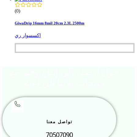
(0)
GiwaDrip 16mm 8mil 20cm 2.3L 2500m
اكسسوار ري
حوّل أرضك إلى إنتاج وفير مع
منتجات بلانتا الزراعية
تواصل معنا
70507090