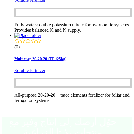
Soluble fertilizer
Fully water-soluble potassium nitrate for hydroponic systems.
Provides balanced K and N supply.
(0)
Multicrop 20-20-20+TE (25kg)
Soluble fertilizer
All-purpose 20-20-20 + trace elements fertilizer for foliar and
fertigation systems.
حوّل أرضك إلى إنتاج وفير مع
منتجات بلانتا الزراعية