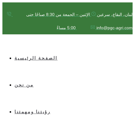
لبنان، البقاع، سرعين
الإثنين – الجمعة من 8:30 صباحًا حتى
info@pgc-agri.com
5:00 مساءً
الصفحة الرئيسية
من نحن
رؤيتنا ومهمتنا