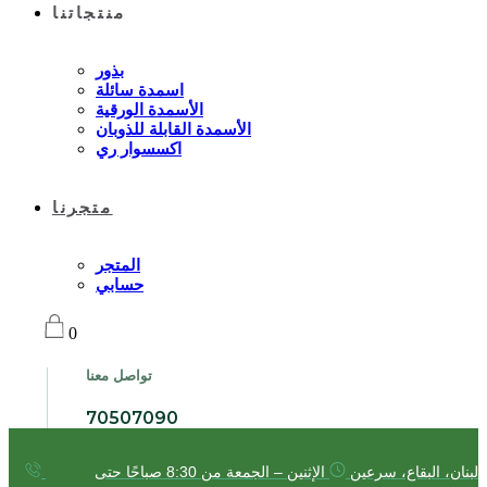
منتجاتنا
بذور
اسمدة سائلة
الأسمدة الورقية
الأسمدة القابلة للذوبان
اكسسوار ري
متجرنا
المتجر
حسابي
0
تواصل معنا
70507090
لبنان، البقاع، سرعين
الإثنين – الجمعة من 8:30 صباحًا حتى