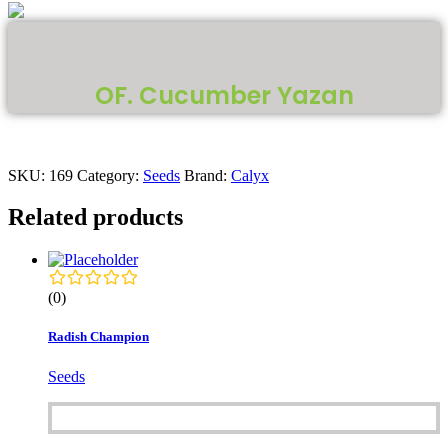
OF. Cucumber Yazan
SKU:
169
Category:
Seeds
Brand:
Calyx
Related products
(0)
Radish Champion
Seeds