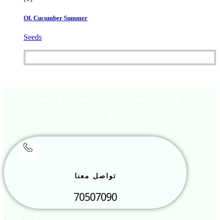
Of. Cucumber Summer
Seeds
حوّل أرضك إلى إنتاج وفير مع
منتجات بلانتا الزراعية
تواصل معنا
70507090