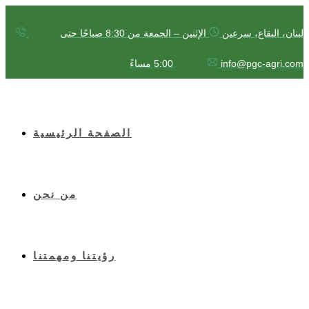
لبنان، البقاع، سرعين
الإثنين – الجمعة من 8:30 صباحًا حتى
info@pgc-agri.com
5:00 مساءً
الصفحة الرئيسية
من نحن
رؤيتنا ومهمتنا