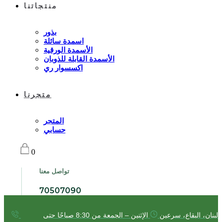
منتجاتنا
بذور
اسمدة سائلة
الأسمدة الورقية
الأسمدة القابلة للذوبان
اكسسوار ري
متجرنا
المتجر
حسابي
0
تواصل معنا
70507090
لبنان، البقاع، سرعين
الإثنين – الجمعة من 8:30 صباحًا حتى