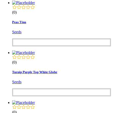
(0)
Peas Tino
Seeds
(0)
Turnip Purple Top White Globe
Seeds
(0)