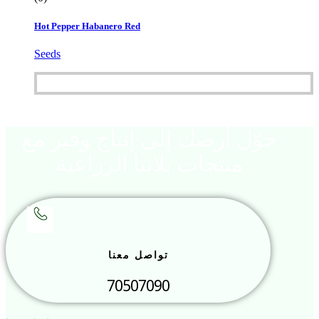
Hot Pepper Habanero Red
Seeds
حوّل أرضك إلى إنتاج وفير مع
منتجات بلانتا الزراعية
تواصل معنا
70507090