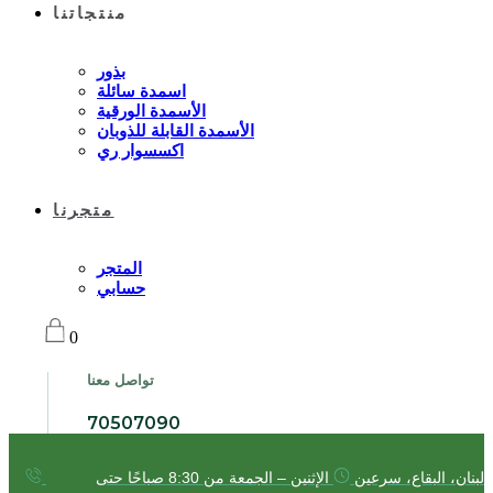
منتجاتنا
بذور
اسمدة سائلة
الأسمدة الورقية
الأسمدة القابلة للذوبان
اكسسوار ري
متجرنا
المتجر
حسابي
0
تواصل معنا
70507090
لبنان، البقاع، سرعين
الإثنين – الجمعة من 8:30 صباحًا حتى