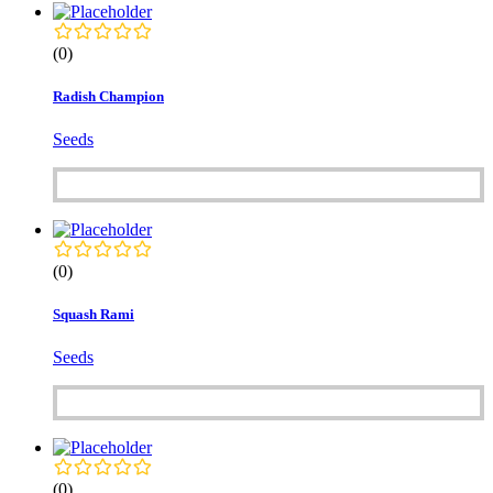
(0)
Radish Champion
Seeds
(0)
Squash Rami
Seeds
(0)