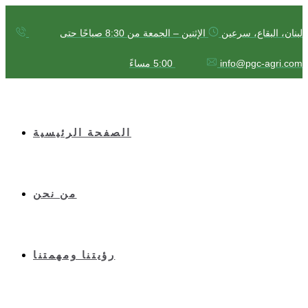
لبنان، البقاع، سرعين
الإثنين – الجمعة من 8:30 صباحًا حتى
info@pgc-agri.com
5:00 مساءً
الصفحة الرئيسية
من نحن
رؤيتنا ومهمتنا