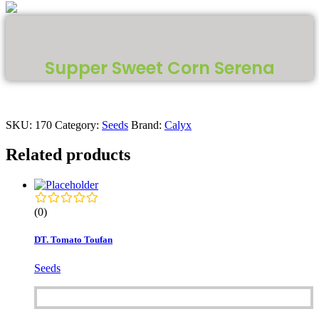
Supper Sweet Corn Serena
SKU:
170
Category:
Seeds
Brand:
Calyx
Related products
(0)
DT. Tomato Toufan
Seeds