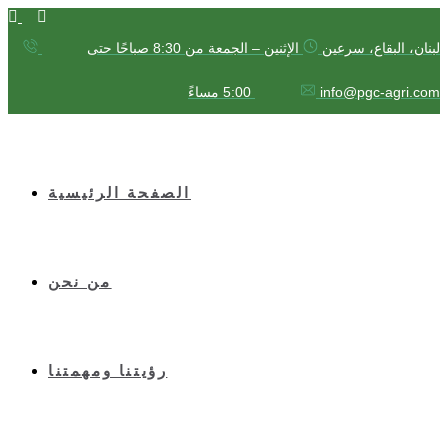
لبنان، البقاع، سرعين
الإثنين – الجمعة من 8:30 صباحًا حتى
5:00 مساءً
info@pgc-agri.com
الصفحة الرئيسية
من نحن
رؤيتنا ومهمتنا