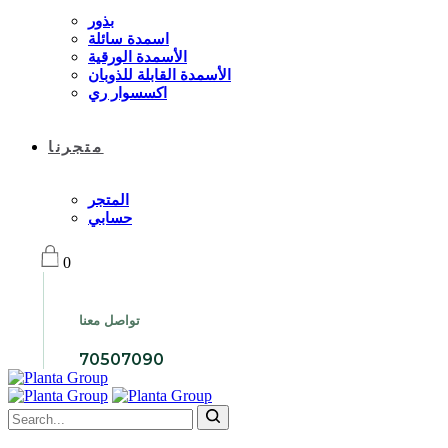
بذور
اسمدة سائلة
الأسمدة الورقية
الأسمدة القابلة للذوبان
اكسسوار ري
متجرنا
المتجر
حسابي
0
تواصل معنا
70507090