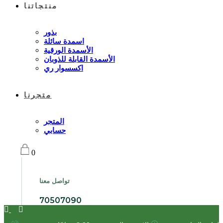
منتجاتنا
بذور
اسمدة سائلة
الأسمدة الورقية
الأسمدة القابلة للذوبان
اكسسوار ري
متجرنا
المتجر
حسابي
0
تواصل معنا
70507090