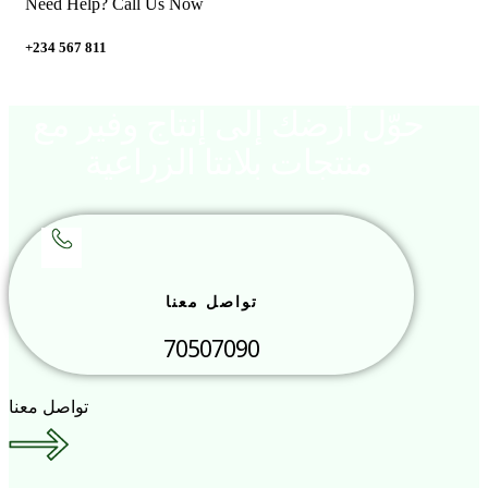
Need Help? Call Us Now
+234 567 811
حوّل أرضك إلى إنتاج وفير مع
منتجات بلانتا الزراعية
تواصل معنا
70507090
تواصل معنا