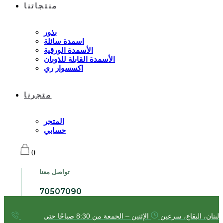
منتجاتنا
بذور
اسمدة سائلة
الأسمدة الورقية
الأسمدة القابلة للذوبان
اكسسوار ري
متجرنا
المتجر
حسابي
0
تواصل معنا
70507090
لبنان، البقاع، سرعين
الإثنين – الجمعة من 8:30 صباحًا حتى