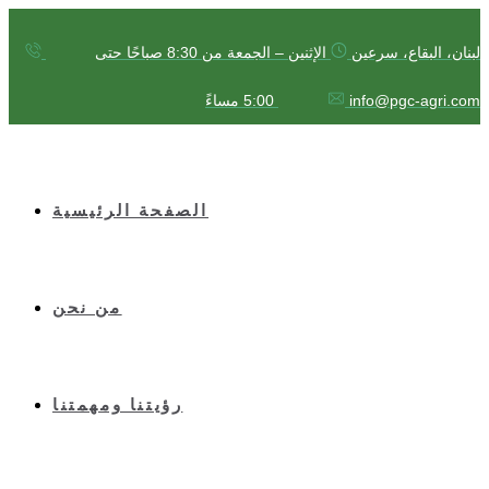
لبنان، البقاع، سرعين
الإثنين – الجمعة من 8:30 صباحًا حتى
5:00 مساءً
info@pgc-agri.com
الصفحة الرئيسية
من نحن
رؤيتنا ومهمتنا